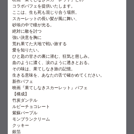
コラボパフェを提供いたします。
ここは、生も死も混じり合う場所。
スカーレットの長い髪が風に舞い、
砂埃の中で瞳が光る。
絶対に敵を討つ
強い決意を胸に
荒れ果てた大地で戦い旅する
愛を知りたい。
ひと匙の甘さの裏に潜む、狂気と慈しみ。
血のように濃く、涙のように透きとおる。
その味は、果てしなき旅の記憶。
生きる意味を、あなたの舌で確かめてください。
新作パフェ
映画『果てしなきスカーレット』パフェ
【構成】
竹炭ダンテル
ルビーチョコレート
紫蘇パープル
モンブランクリーム
クッキー
銀箔