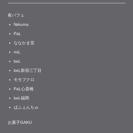
夜パフェ
№kuma
PaL
ななかま堂
miL
beL
beL新宿三丁目
モモブクロ
PaL心斎橋
beL福岡
ぱふぇんちゅ
お菓子GAKU