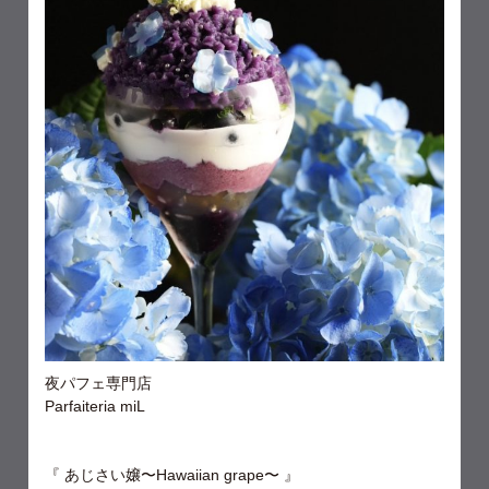
夜パフェ専門店
Parfaiteria miL
『 あじさい嬢〜Hawaiian grape〜 』