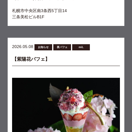
札幌市中央区南3条西5丁目14
三条美松ビルB1F
2026.05.08
お知らせ
夜パフェ
miL
【紫陽花パフェ】