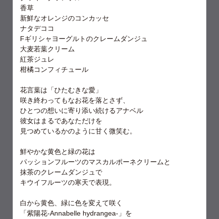
香草
新鮮なオレンジのコンカッセ
ナタデココ
Fギリシャヨーグルトのクレームダンジュ
大麦若葉クリーム
紅茶ジュレ
柑橘コンフィチュール
花言葉は「ひたむきな愛」
咲き終わってもなお花を落とさず、
ひとつの想いに寄り添い続けるアナベル
彼女はまるであなただけを
見つめているかのように甘く微笑む。
鮮やかな黄色と緑の花は
パッションフルーツのマスカルポーネクリームと
抹茶のクレームダンジュで
キウイフルーツの寒天で表現。
白から黄色、緑に色を変えて咲く
「紫陽花-Annabelle hydrangea-」を