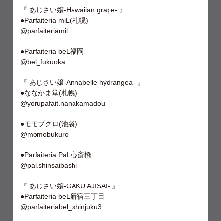
『 あじさい嬢-Hawaiian grape- 』
●Parfaiteria miL(札幌)
@parfaiteriamil
●Parfaiteria beL福岡
@bel_fukuoka
『 あじさい嬢-Annabelle hydrangea- 』
●ななかま堂(札幌)
@yorupafait.nanakamadou
●モモブクロ(池袋)
@momobukuro
●Parfaiteria PaL心斎橋
@pal.shinsaibashi
『 あじさい嬢-GAKU AJISAI- 』
●Parfaiteria beL新宿三丁目
@parfaiteriabel_shinjuku3