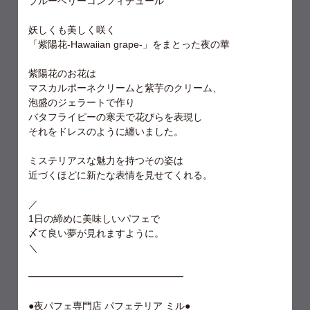
ブルーベリーコンフィチュール
妖しくも美しく咲く
「紫陽花-Hawaiian grape-」をまとった夜の華
紫陽花のお花は
マスカルポーネクリームと紫芋のクリーム、
泡盛のジェラートで作り
バタフライピーの寒天で花びらを表現し
それをドレスのように纏いました。
ミステリアスな魅力を持つその姿は
近づくほどに新たな表情を見せてくれる。
／
1日の締めに美味しいパフェで
〆て良い夢が見れますように。
＼
━━━━━━━━━━━━━━━━
●夜パフェ専門店 パフェテリア ミル●