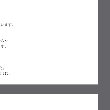
ています。
ームや
ます。
た。
ように。