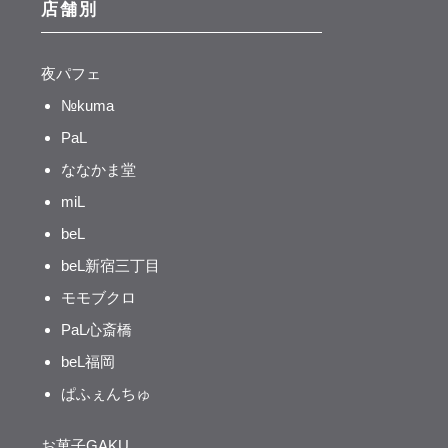
店舗別
夜パフェ
№kuma
PaL
ななかま堂
miL
beL
beL新宿三丁目
モモブクロ
PaL心斎橋
beL福岡
ぱふぇんちゅ
お菓子GAKU