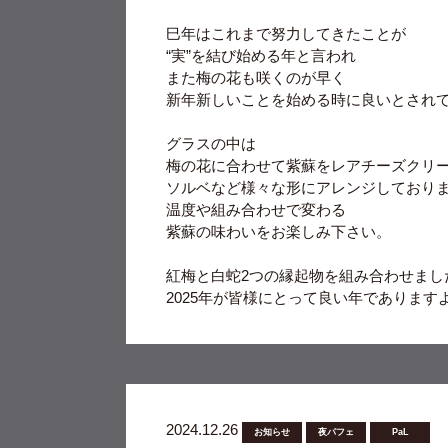
巳年はこれまで努力してきたことが
“実”を結び始める年と言われ
また梅の花も咲くのが早く
新年新しいことを始める時に良いとされ
グラスの中は
梅の花に合わせて紫蘇をレアチーズクリ
ソルベなど様々な形にアレンジしており
温度や組み合わせで変わる
紫蘇の味わいをお楽しみ下さい。
紅梅と白蛇2つの縁起物を組み合わせまし
2025年が皆様にとって良い年であります
2024.12.26
お知らせ
夜パフェ
PaL