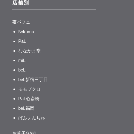
店舗別
夜パフェ
№kuma
PaL
ななかま堂
miL
beL
beL新宿三丁目
モモブクロ
PaL心斎橋
beL福岡
ぱふぇんちゅ
お菓子GAKU