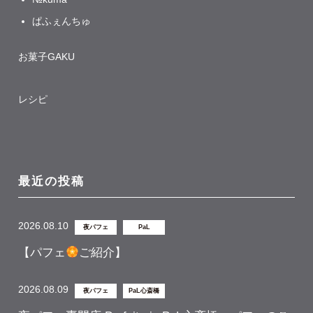
ぱふぇんちゅ
お菓子GAKU
レシピ
最近の投稿
2026.08.10
夜パフェ
PaL
【パフェ
ご紹介】
2026.08.09
夜パフェ
PaL心斎橋