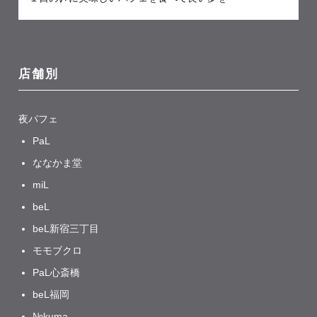
店舗別
夜パフェ
PaL
ななかま堂
miL
beL
beL新宿三丁目
モモブクロ
PaL心斎橋
beL福岡
№kuma