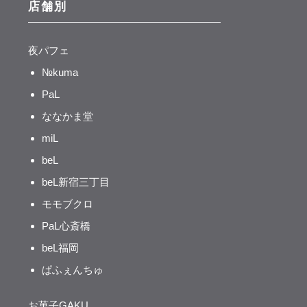
店舗別
夜パフェ
№kuma
PaL
ななかま堂
miL
beL
beL新宿三丁目
モモブクロ
PaL心斎橋
beL福岡
ぱふぇんちゅ
お菓子GAKU