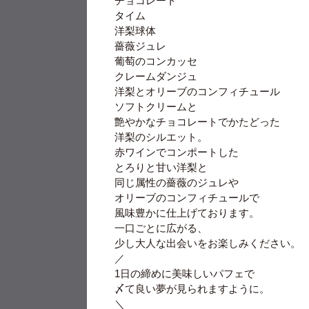
チョコレート
タイム
洋梨球体
薔薇ジュレ
葡萄のコンカッセ
クレームダンジュ
洋梨とオリーブのコンフィチュール
ソフトクリームと
艶やかなチョコレートでかたどった
洋梨のシルエット。
赤ワインでコンポートした
とろりと甘い洋梨と
同じ属性の薔薇のジュレや
オリーブのコンフィチュールで
風味豊かに仕上げております。
一口ごとに広がる、
少し大人な出会いをお楽しみください。
／
1日の締めに美味しいパフェで
〆て良い夢が見られますように。
＼