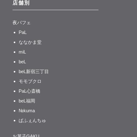
店舗別
夜パフェ
PaL
ななかま堂
miL
beL
beL新宿三丁目
モモブクロ
PaL心斎橋
beL福岡
№kuma
ぱふぇんちゅ
お菓子GAKU