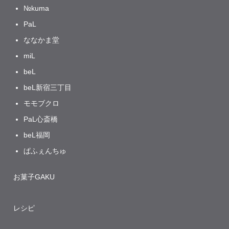
№kuma
PaL
ななかま堂
miL
beL
beL新宿三丁目
モモブクロ
PaL心斎橋
beL福岡
ぱふぇんちゅ
お菓子GAKU
レシピ