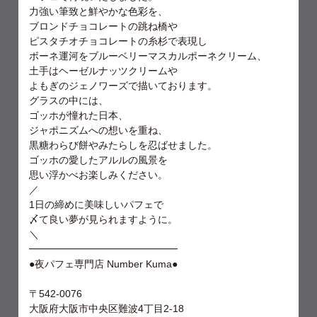
力強い筆致と鮮やかな色彩を、
ブロンドチョコレートの跳ね橋や
ピスタチオチョコレートの糸杉で表現し
ボーネ運河をブルーベリーマスカルポーネクリーム、
土手はヘーゼルナッツクリームや
よもぎのジェノワーズで描いております。
グラスの中には、
ゴッホが憧れた日本、
ジャポニズムへの想いを重ね、
黒糖わらび餅やみたらしを忍ばせました。
ゴッホの愛したアルルの風景を
思い浮かべお楽しみください。
／
1日の締めに美味しいパフェで
〆て良い夢が見られますように。
＼
━━━━━━━━━━━━━━━
●夜パフェ専門店 Number Kuma●
〒542-0076
大阪府大阪市中央区難波4丁目2-18