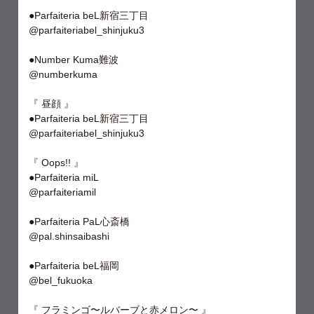
●Parfaiteria beL新宿三丁目
@parfaiteriabel_shinjuku3
●Number Kuma難波
@numberkuma
『 昼顔 』
●Parfaiteria beL新宿三丁目
@parfaiteriabel_shinjuku3
『 Oops!! 』
●Parfaiteria miL
@parfaiteriamil
●Parfaiteria PaL心斎橋
@pal.shinsaibashi
●Parfaiteria beL福岡
@bel_fukuoka
『 フラミンゴ〜ルバーブと赤メロン〜 』