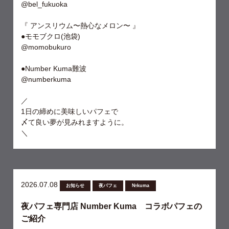
@bel_fukuoka
『 アンスリウム〜熱心なメロン〜 』
●モモブクロ(池袋)
@momobukuro
●Number Kuma難波
@numberkuma
／
1日の締めに美味しいパフェで
〆て良い夢が見みれますように。
＼
2026.07.08
お知らせ
夜パフェ
№kuma
夜パフェ専門店 Number Kuma コラボパフェの
ご紹介