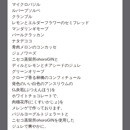
マイクロバジル
ルバーブソルベ
クランブル
レモンとエルダーフラワーのセミフレッド
マンダリンギモーブ
パールクラッカン
ナタデココ
青肉メロンのコンカッセ
ジェノワーズ
ニセコ蒸留所ohoroGINと
ディルとレモンとチアシードのジュレ
グリーンオリーブ
クローブ香る林檎のコンフィチュール
発色のいい白色のアンスリウムの
仏炎苞(ぶつえんほう)を
ホワイトチョコレートで、
肉穗花序(にくすいかじょ)を
メレンゲで作っております。
バジルヨーグルトジェラートと
ニセコ蒸留所ohoroGINを使用した
ジュレで爽やかに、