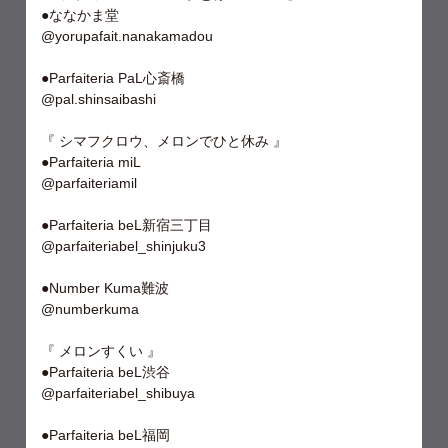
●ななかま堂
@yorupafait.nanakamadou
●Parfaiteria PaL心斎橋
@pal.shinsaibashi
『 シマフクロウ、メロンでひと休み 』
●Parfaiteria miL
@parfaiteriamil
●Parfaiteria beL新宿三丁目
@parfaiteriabel_shinjuku3
●Number Kuma難波
@numberkuma
『 メロンすくい 』
●Parfaiteria beL渋谷
@parfaiteriabel_shibuya
●Parfaiteria beL福岡