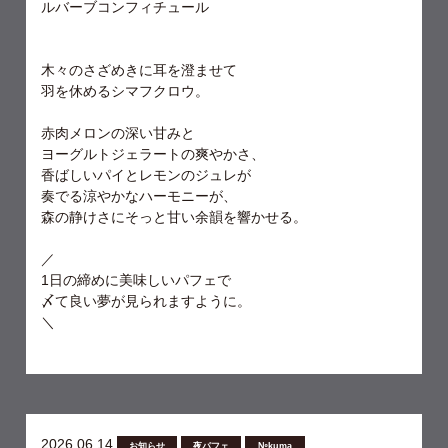
ルバーブコンフィチュール
木々のさざめきに耳を澄ませて
羽を休めるシマフクロウ。
赤肉メロンの深い甘みと
ヨーグルトジェラートの爽やかさ、
香ばしいパイとレモンのジュレが
奏でる涼やかなハーモニーが、
森の静けさにそっと甘い余韻を響かせる。
／
1日の締めに美味しいパフェで
〆て良い夢が見られますように。
＼
2026.06.14
お知らせ
夜パフェ
№kuma