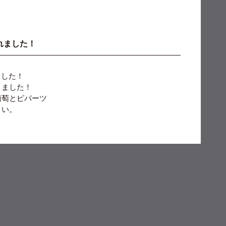
れました！
ました！
きました！
葡萄とピパーツ
さい。