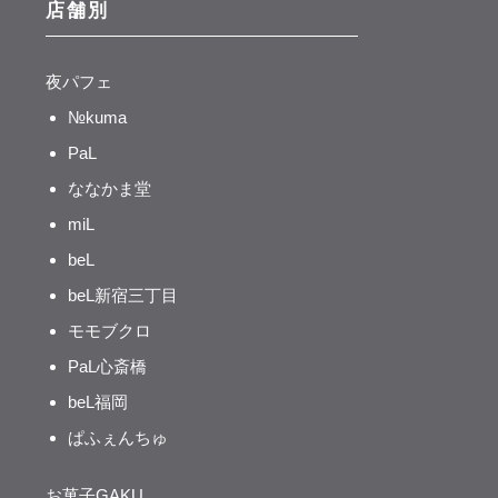
店舗別
夜パフェ
№kuma
PaL
ななかま堂
miL
beL
beL新宿三丁目
モモブクロ
PaL心斎橋
beL福岡
ぱふぇんちゅ
お菓子GAKU