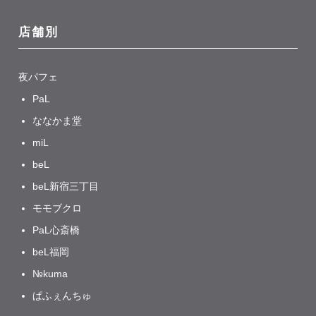
店舗別
夜パフェ
PaL
ななかま堂
miL
beL
beL新宿三丁目
モモブクロ
PaL心斎橋
beL福岡
№kuma
ぱふぇんちゅ