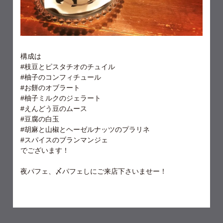
構成は
#枝豆とピスタチオのチュイル
#柚子のコンフィチュール
#お餅のオブラート
#柚子ミルクのジェラート
#えんどう豆のムース
#豆腐の白玉
#胡麻と山椒とヘーゼルナッツのプラリネ
#スパイスのブランマンジェ
でございます！
夜パフェ、〆パフェしにご来店下さいませー！