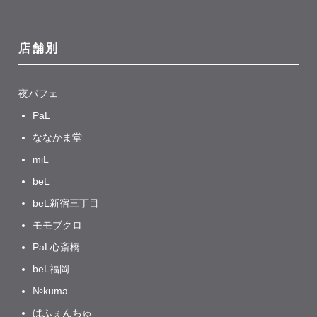
店舗別
夜パフェ
PaL
ななかま堂
miL
beL
beL新宿三丁目
モモブクロ
PaL心斎橋
beL福岡
№kuma
ぱふぇんちゅ