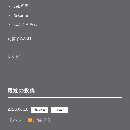
beL福岡
№kuma
ぱふぇんちゅ
お菓子GAKU
レシピ
最近の投稿
2026.08.10
夜パフェ
PaL
【パフェ
ご紹介】