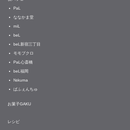
PaL
ななかま堂
miL
beL
beL新宿三丁目
モモブクロ
PaL心斎橋
beL福岡
№kuma
ぱふぇんちゅ
お菓子GAKU
レシピ