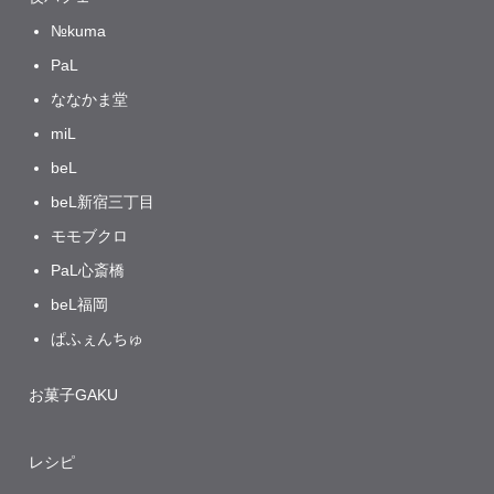
№kuma
PaL
ななかま堂
miL
beL
beL新宿三丁目
モモブクロ
PaL心斎橋
beL福岡
ぱふぇんちゅ
お菓子GAKU
レシピ