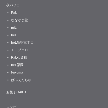
夜パフェ
PaL
ななかま堂
miL
beL
beL新宿三丁目
モモブクロ
PaL心斎橋
beL福岡
№kuma
ぱふぇんちゅ
お菓子GAKU
レシピ