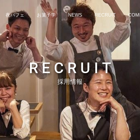
夜パフェ
お菓子学
NEWS
RECRUIT
COM
R E C R U I T
採用情報