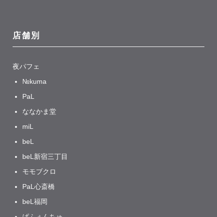
店舗別
夜パフェ
№kuma
PaL
ななかま堂
miL
beL
beL新宿三丁目
モモブクロ
PaL心斎橋
beL福岡
ぱふぇんちゅ