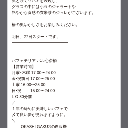
凛と咲くツバキを表現し、
グラスの中には小豆のジェラートや
艷やかな食感の玄米茶のジュレがございます。
椿の奥ゆかしさをお楽しみください。
⁡明日、27日スタートです。
━━━━━━━━━━━━━━
パフェテリア パル心斎橋
【営業時間】
月曜~木曜 17:00〜24:00
金•祝前日 17:00〜25:00
土曜 16:00〜25:00
日•祝 15:00〜24:00
L.O.30分前
⁡／
１年の締めに美味しいパフェで
〆て良い夢が見れますように。
＼
—— OKASHI GAKU®︎の自販機 ——