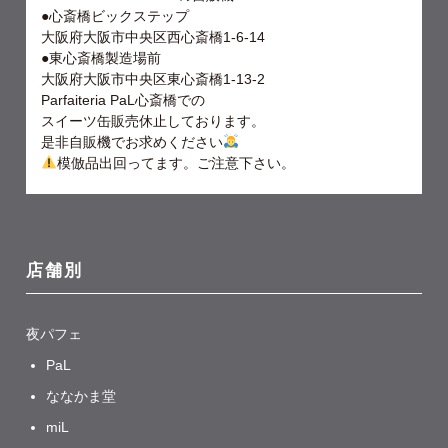
●心斎橋ビックステップ
大阪府大阪市中央区西心斎橋1-6-14
●東心斎橋製造場前
大阪府大阪市中央区東心斎橋1-13-2
Parfaiteria PaL心斎橋での
スイーツ缶販売休止しております。
是非自販機でお求めください
模倣品出回ってます。ご注意下さい。
店舗別
夜パフェ
PaL
ななかま堂
miL