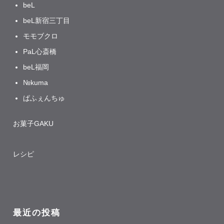
beL
beL新宿三丁目
モモブクロ
PaL心斎橋
beL福岡
№kuma
ぱふぇんちゅ
お菓子GAKU
レシピ
最近の投稿