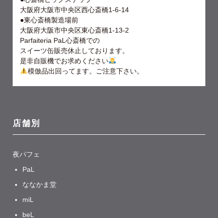
大阪府大阪市中央区西心斎橋1-6-14
●東心斎橋製造場前
大阪府大阪市中央区東心斎橋1-13-2
Parfaiteria PaL心斎橋での
スイーツ缶販売休止しております。
是非自販機でお求めください
模倣品出回ってます。ご注意下さい。
店舗別
夜パフェ
PaL
ななかま堂
miL
beL