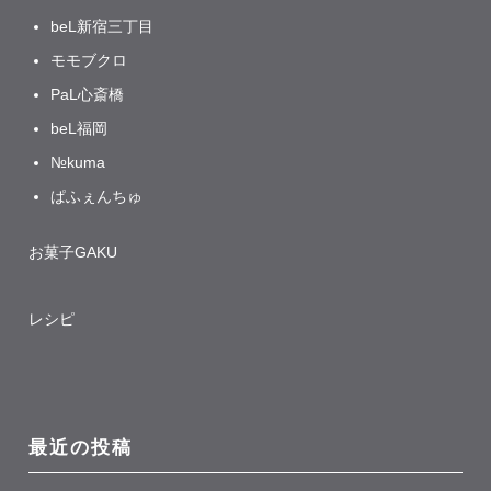
beL新宿三丁目
モモブクロ
PaL心斎橋
beL福岡
№kuma
ぱふぇんちゅ
お菓子GAKU
レシピ
最近の投稿