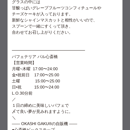
グラスの中には
甘酸っぱいグレープフルーツコンフィチュールや
チーズケーキが入っております。
新鮮なシャインマスカットと相性がいいので、
スプーンで一緒にすくって頂き、
合わせてお召し上がりください。
━━━━━━━━━━━━━━━━━━
パフェテリア パル心斎橋
【営業時間】
月曜~木曜 17:00〜24:00
金•祝前日 17:00〜25:00
土曜 15:00〜25:00
日•祝 15:00〜24:00
L.O.30分前
⁡／
１日の締めに美味しいパフェで
〆て良い夢が見みれますように。
＼
—— OKASHI GAKU®︎の自販機 ——
●心斎橋ビックステップ