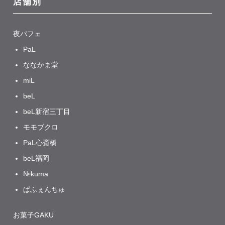
店舗別
夜パフェ
PaL
ななかま堂
miL
beL
beL新宿三丁目
モモブクロ
PaL心斎橋
beL福岡
№kuma
ぱふぇんちゅ
お菓子GAKU