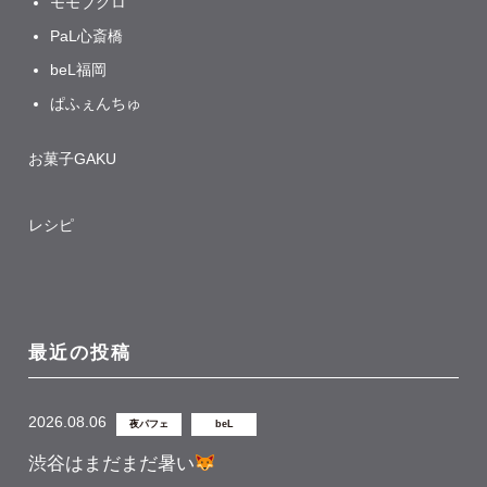
モモブクロ
PaL心斎橋
beL福岡
ぱふぇんちゅ
お菓子GAKU
レシピ
最近の投稿
2026.08.06
夜パフェ
beL
渋谷はまだまだ暑い