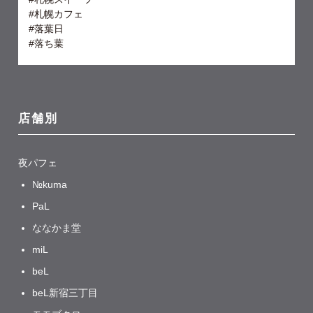
#札幌カフェ
#落葉日
#落ち葉
店舗別
夜パフェ
№kuma
PaL
ななかま堂
miL
beL
beL新宿三丁目