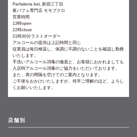
Parfaiteria beL
新宿三丁目
夜パフェ専門店
モモブクロ
営業時間
13
時
open
22
時
close
21
時
30
分ラストオーダー
アルコールの提供は上記時間と同じ
従業員は毎日検温し、体調に不調のないことを確認し勤務
いたします。
手洗いアルコール消毒の徹底と、お客様におかれましても
入店時アルコール消毒のご協力をいただいております。
また、席の間隔を空けてのご案内となります。
ご不便をおかけいたしますが、何卒ご理解のほど、よろし
くお願いいたします。
店舗別