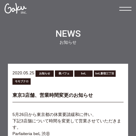
NEWS
お知らせ
2020.05.25
お知らせ
夜パフェ
beL
beL新宿三丁目
モモブクロ
東京3店舗、営業時間変更のお知らせ
5
月
26
日から東京都の休業要請緩和に伴い、
下記
3
店舗について時間を変更して営業させていただきま
す。
Parfaiteria beL
渋谷