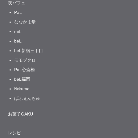
夜パフェ
PaL
ななかま堂
miL
beL
beL新宿三丁目
モモブクロ
PaL心斎橋
beL福岡
№kuma
ぱふぇんちゅ
お菓子GAKU
レシピ