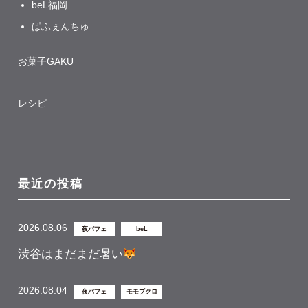
beL福岡
ぱふぇんちゅ
お菓子GAKU
レシピ
最近の投稿
2026.08.06
夜パフェ
beL
渋谷はまだまだ暑い
2026.08.04
夜パフェ
モモブクロ