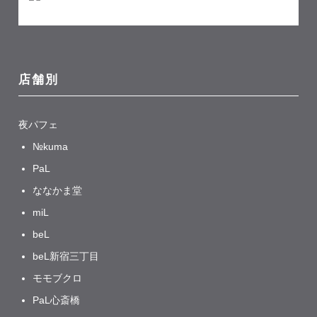
店舗別
夜パフェ
№kuma
PaL
ななかま堂
miL
beL
beL新宿三丁目
モモブクロ
PaL心斎橋