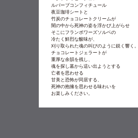
ルバーブコンフィチュール
夜豆珈琲シートと
竹炭のチョコレートクリームが
闇の中から死神の姿を浮かび上がらせ
そこにフランボワーズソルベの
冷たく鮮烈な酸味が、
刈り取られた魂の叫びのように鋭く響く
チョコレートジェラートが
重厚な余韻を残し、
魂を探し墓から這い出ようとする
亡者を思わせる
甘美と恐怖が同居する、
死神の抱擁を思わせる味わいを
お楽しみください。