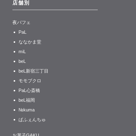
店舗別
夜パフェ
PaL
ななかま堂
miL
beL
beL新宿三丁目
モモブクロ
PaL心斎橋
beL福岡
№kuma
ぱふぇんちゅ
お菓子GAKU