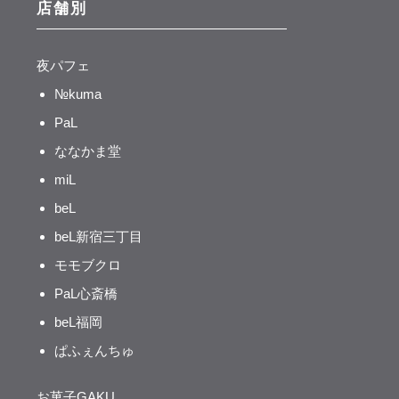
店舗別
夜パフェ
№kuma
PaL
ななかま堂
miL
beL
beL新宿三丁目
モモブクロ
PaL心斎橋
beL福岡
ぱふぇんちゅ
お菓子GAKU