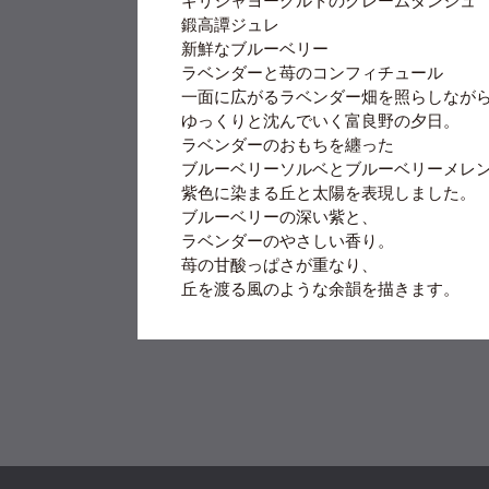
ギリシャヨーグルトのクレームダンジュ
鍛高譚ジュレ
新鮮なブルーベリー
ラベンダーと苺のコンフィチュール
一面に広がるラベンダー畑を照らしなが
ゆっくりと沈んでいく富良野の夕日。
ラベンダーのおもちを纏った
ブルーベリーソルベとブルーベリーメレ
紫色に染まる丘と太陽を表現しました。
ブルーベリーの深い紫と、
ラベンダーのやさしい香り。
苺の甘酸っぱさが重なり、
丘を渡る風のような余韻を描きます。