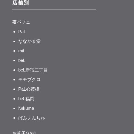
店舗別
夜パフェ
PaL
ななかま堂
miL
beL
beL新宿三丁目
モモブクロ
PaL心斎橋
beL福岡
№kuma
ぱふぇんちゅ
お菓子GAKU