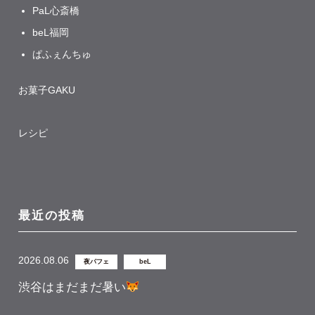
PaL心斎橋
beL福岡
ぱふぇんちゅ
お菓子GAKU
レシピ
最近の投稿
2026.08.06
夜パフェ
beL
渋谷はまだまだ暑い