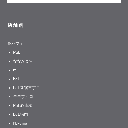
店舗別
夜パフェ
PaL
ななかま堂
miL
beL
beL新宿三丁目
モモブクロ
PaL心斎橋
beL福岡
№kuma