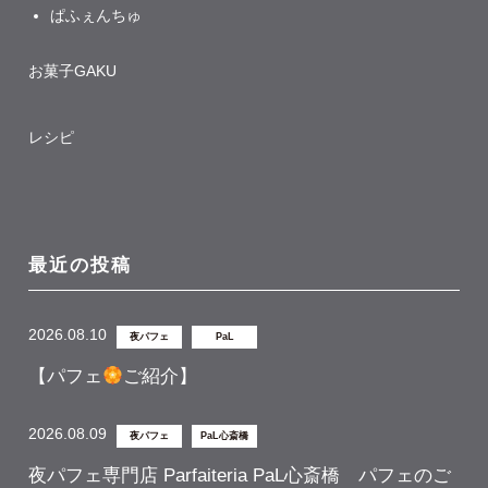
ぱふぇんちゅ
お菓子GAKU
レシピ
最近の投稿
2026.08.10
夜パフェ
PaL
【パフェ
ご紹介】
2026.08.09
夜パフェ
PaL心斎橋
夜パフェ専門店 Parfaiteria PaL心斎橋 パフェのご