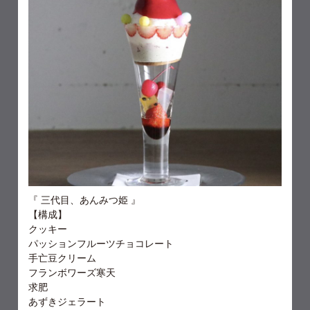
『
三代目、あんみつ姫
』
【構成】
クッキー
パッションフルーツチョコレート
手亡豆クリーム
フランボワーズ寒天
求肥
あずきジェラート