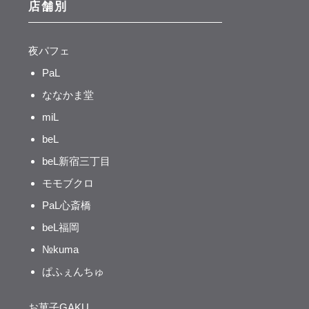
店舗別
夜パフェ
PaL
ななかま堂
miL
beL
beL新宿三丁目
モモブクロ
PaL心斎橋
beL福岡
№kuma
ぱふぇんちゅ
お菓子GAKU