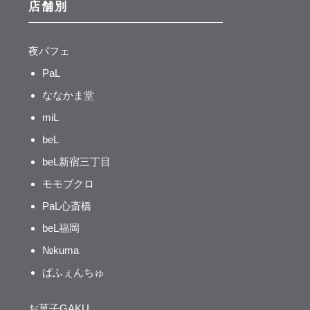
店舗別
夜パフェ
PaL
ななかま堂
miL
beL
beL新宿三丁目
モモブクロ
PaL心斎橋
beL福岡
№kuma
ぱふぇんちゅ
お菓子GAKU