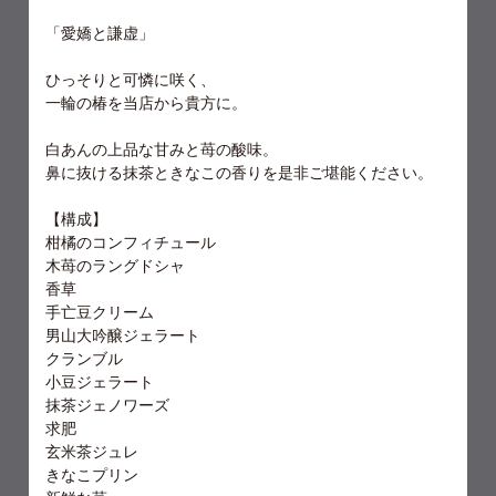
「愛嬌と謙虚」
ひっそりと可憐に咲く、
一輪の椿を当店から貴方に。
白あんの上品な甘みと苺の酸味。
鼻に抜ける抹茶ときなこの香りを是非ご堪能ください。
【構成】
柑橘のコンフィチュール
木苺のラングドシャ
香草
手亡豆クリーム
男山大吟醸ジェラート
クランブル
小豆ジェラート
抹茶ジェノワーズ
求肥
玄米茶ジュレ
きなこプリン