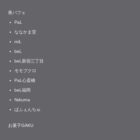
夜パフェ
PaL
ななかま堂
miL
beL
beL新宿三丁目
モモブクロ
PaL心斎橋
beL福岡
№kuma
ぱふぇんちゅ
お菓子GAKU