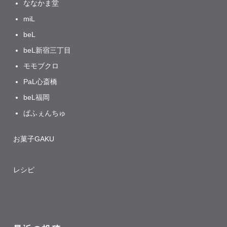
ななかま堂
miL
beL
beL新宿三丁目
モモブクロ
PaL心斎橋
beL福岡
ぱふぇんちゅ
お菓子GAKU
レシピ