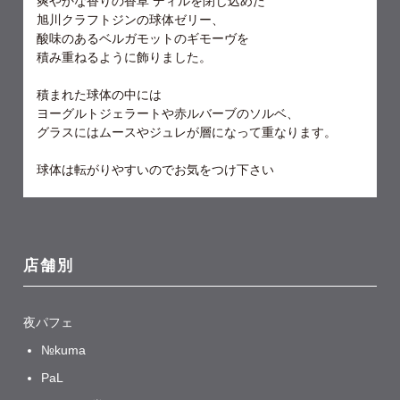
爽やかな香りの香草 ディルを閉じ込めた
旭川クラフトジンの球体ゼリー、
酸味のあるベルガモットのギモーヴを
積み重ねるように飾りました。
積まれた球体の中には
ヨーグルトジェラートや赤ルバーブのソルベ、
グラスにはムースやジュレが層になって重なります。
球体は転がりやすいのでお気をつけ下さい
店舗別
夜パフェ
№kuma
PaL