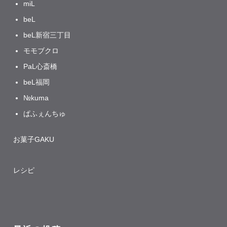
miL
beL
beL新宿三丁目
モモブクロ
PaL心斎橋
beL福岡
№kuma
ぱふぇんちゅ
お菓子GAKU
レシピ