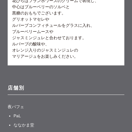
花びらはフランボワーズのクリームで表現し、
中心はブルーベリーのソルベと
黒糖のおもちでございます。
グリオットマセレや
ルバーブコンフィチュールをグラスに入れ、
ブルーベリームースや
ジャスミンジュレと合わせております。
ルバーブの酸味や、
オレンジ入りのジャスミンジュレの
マリアージュをお楽しみください。
店舗別
夜パフェ
PaL
ななかま堂