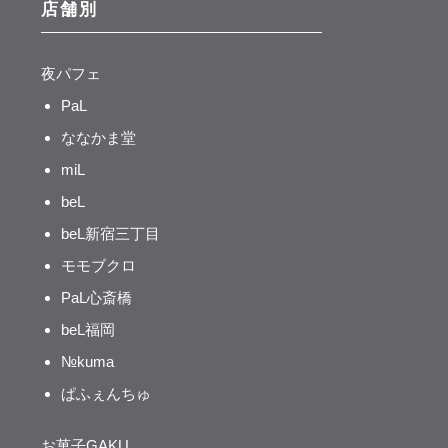
店舗別
夜パフェ
PaL
ななかま堂
miL
beL
beL新宿三丁目
モモブクロ
PaL心斎橋
beL福岡
№kuma
ぱふぇんちゅ
お菓子GAKU