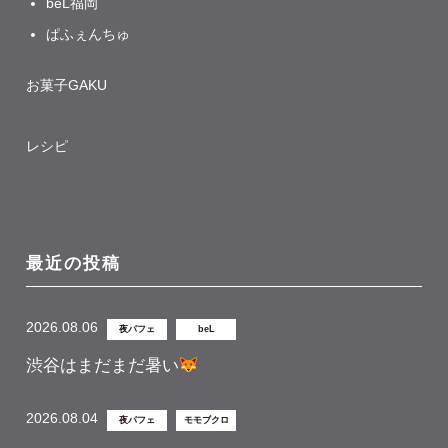
beL福岡
ぱふぇんちゅ
お菓子GAKU
レシピ
最近の投稿
2026.08.06
夜パフェ
beL
渋谷はまだまだ暑い
2026.08.04
夜パフェ
モモブクロ