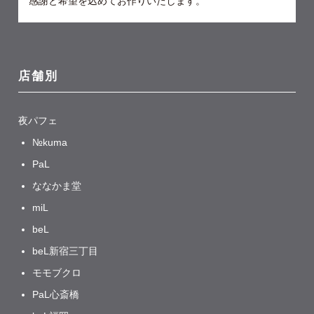
感謝と希望を込めてお作りいたします。
店舗別
夜パフェ
№kuma
PaL
ななかま堂
miL
beL
beL新宿三丁目
モモブクロ
PaL心斎橋