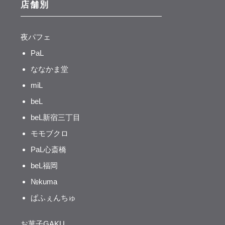
店舗別
夜パフェ
PaL
ななかま堂
miL
beL
beL新宿三丁目
モモブクロ
PaL心斎橋
beL福岡
№kuma
ぱふぇんちゅ
お菓子GAKU