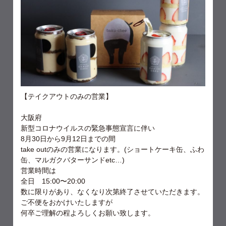
【テイクアウトのみの営業】
大阪府
新型コロナウイルスの緊急事態宣言に伴い
8
月
30
日から
9
月
12
日までの間
take out
のみの営業になります。
(
ショートケーキ缶、ふわ
缶、マルガクバターサンド
etc…)
営業時間は
全日
15:00
〜
20:00
数に限りがあり、なくなり次第終了させていただきます。
ご不便をおかけいたしますが
何卒ご理解の程よろしくお願い致します。