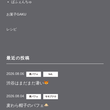
ぱふぇんちゅ
お菓子GAKU
レシピ
最近の投稿
2026.08.06
夜パフェ
beL
渋谷はまだまだ暑い
2026.08.04
夜パフェ
モモブクロ
麦わら帽子のパフェ