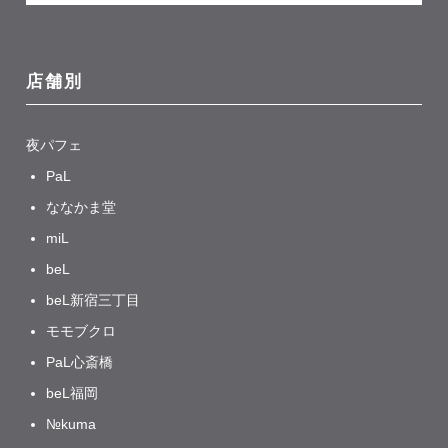
店舗別
夜パフェ
PaL
ななかま堂
miL
beL
beL新宿三丁目
モモブクロ
PaL心斎橋
beL福岡
№kuma