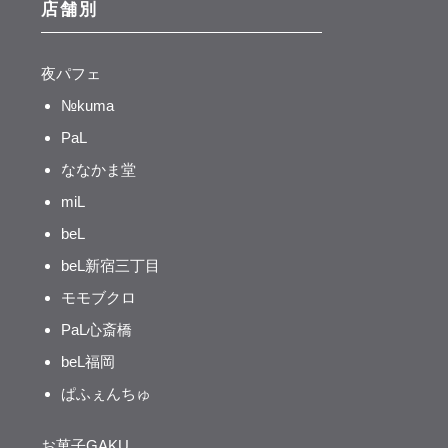
店舗別
夜パフェ
№kuma
PaL
ななかま堂
miL
beL
beL新宿三丁目
モモブクロ
PaL心斎橋
beL福岡
ぱふぇんちゅ
お菓子GAKU