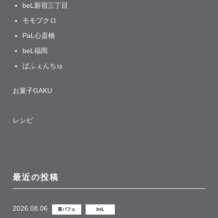
beL新宿三丁目
モモブクロ
PaL心斎橋
beL福岡
ぱふぇんちゅ
お菓子GAKU
レシピ
最近の投稿
2026.08.06
夜パフェ
beL