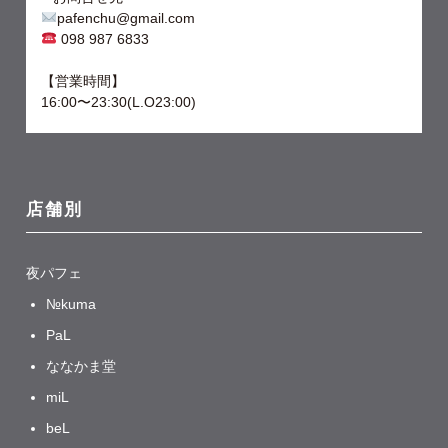
pafenchu@gmail.com
098 987 6833
【営業時間】
16:00〜23:30(L.O23:00)
店舗別
夜パフェ
№kuma
PaL
ななかま堂
miL
beL