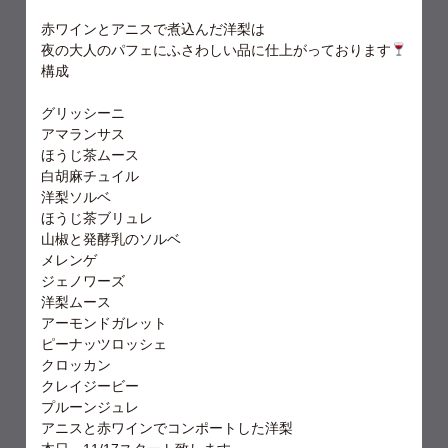
赤ワインとアニスで煮込んだ洋梨は
夜の大人のパフェにふさわしい品に仕上がっております
構成
グリッシーニ
アマランサス
ほうじ茶ムース
白胡麻チュイル
洋梨ソルベ
ほうじ茶ブリュレ
山椒と発酵乳のソルベ
メレンゲ
ジェノワーズ
洋梨ムース
アーモンドガレット
ピーナッツロッシェ
クロッカン
クレイジービー
プルーンジュレ
アニスと赤ワインでコンポートした洋梨