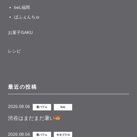
beL福岡
ぱふぇんちゅ
お菓子GAKU
レシピ
最近の投稿
2026.08.06
夜パフェ
beL
渋谷はまだまだ暑い
2026.08.04
夜パフェ
モモブクロ