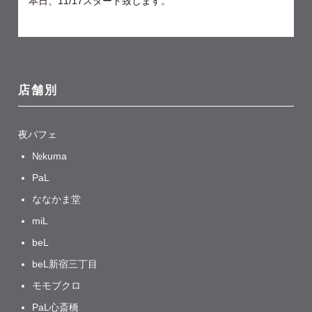
本日、11/17スタート致します。
店舗別
夜パフェ
№kuma
PaL
ななかま堂
miL
beL
beL新宿三丁目
モモブクロ
PaL心斎橋