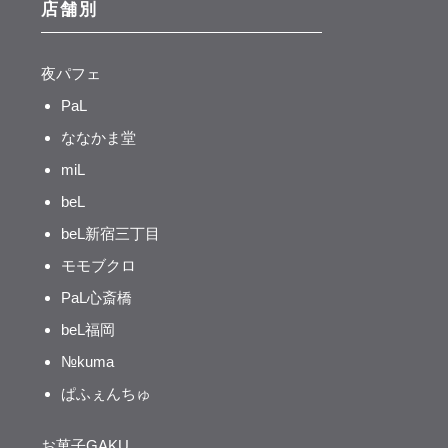
店舗別
夜パフェ
PaL
ななかま堂
miL
beL
beL新宿三丁目
モモブクロ
PaL心斎橋
beL福岡
№kuma
ぱふぇんちゅ
お菓子GAKU