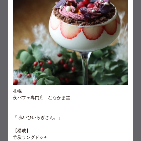
札幌
夜パフェ専門店 ななかま堂
『 赤いひいらぎさん。』
【構成】
竹炭ラングドシャ