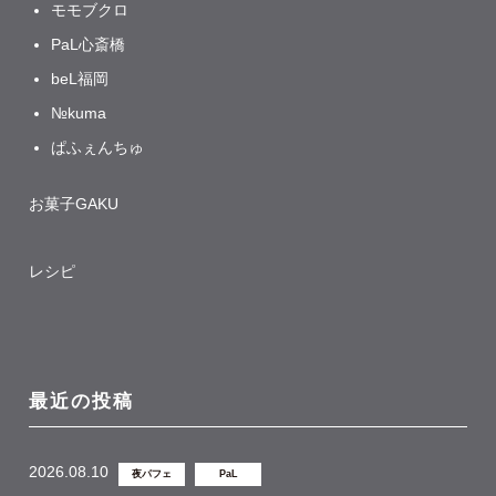
モモブクロ
PaL心斎橋
beL福岡
№kuma
ぱふぇんちゅ
お菓子GAKU
レシピ
最近の投稿
2026.08.10
夜パフェ
PaL