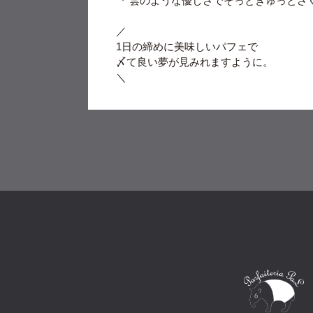
『 雲のような優しさでそっとぎゅっとさ
／
1日の締めに美味しいパフェで
〆て良い夢が見みれますように。
＼