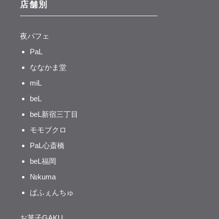
店舗別
夜パフェ
PaL
ななかま堂
miL
beL
beL新宿三丁目
モモブクロ
PaL心斎橋
beL福岡
№kuma
ぱふぇんちゅ
お菓子GAKU