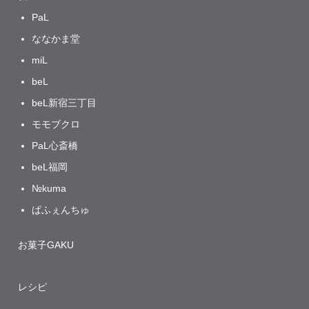
PaL
ななかま堂
miL
beL
beL新宿三丁目
モモブクロ
PaL心斎橋
beL福岡
№kuma
ぱふぇんちゅ
お菓子GAKU
レシピ