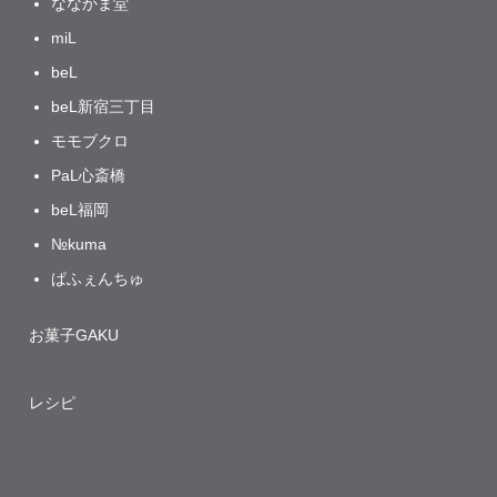
ななかま堂
miL
beL
beL新宿三丁目
モモブクロ
PaL心斎橋
beL福岡
№kuma
ぱふぇんちゅ
お菓子GAKU
レシピ