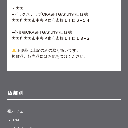
・大阪
●ビッグステップOKASHI GAKU®︎の自販機
大阪府大阪市中央区西心斎橋１丁目６−１４
●心斎橋OKASHI GAKU®︎の自販機
大阪府大阪市中央区東心斎橋１丁目１３−２
正規品は上記のみの取り扱いです。
模倣品、転売品にはお気をつけください。
店舗別
夜パフェ
PaL