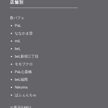
店舗別
夜パフェ
PaL
ななかま堂
miL
beL
beL新宿三丁目
モモブクロ
PaL心斎橋
beL福岡
№kuma
ぱふぇんちゅ
お菓子GAKU