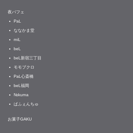
夜パフェ
PaL
ななかま堂
miL
beL
beL新宿三丁目
モモブクロ
PaL心斎橋
beL福岡
№kuma
ぱふぇんちゅ
お菓子GAKU