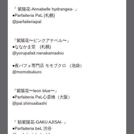
『 紫陽花-Annabelle hydrangea- 』
●Parfaiteria PaL (札幌)
@parfaiteriapal
『紫陽花〜ピンクアナベル〜』
●ななかま堂 (札幌)
@yorupafait.nanakamadou
●夜パフェ専門店 モモブクロ （池袋）
@momobukuro
『紫陽花〜leon blue〜』
●Parfaiteria PaL心斎橋（大阪）
@pal.shinsaibashi
『 額紫陽花-GAKU AJISAI- 』
●Parfaiteria beL 渋谷