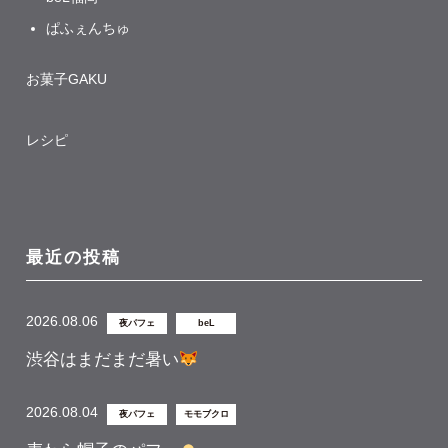
ぱふぇんちゅ
お菓子GAKU
レシピ
最近の投稿
2026.08.06
夜パフェ
beL
渋谷はまだまだ暑い
2026.08.04
夜パフェ
モモブクロ