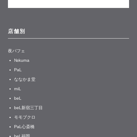
店舗別
夜パフェ
№kuma
PaL
ななかま堂
miL
beL
beL新宿三丁目
モモブクロ
PaL心斎橋
beL福岡