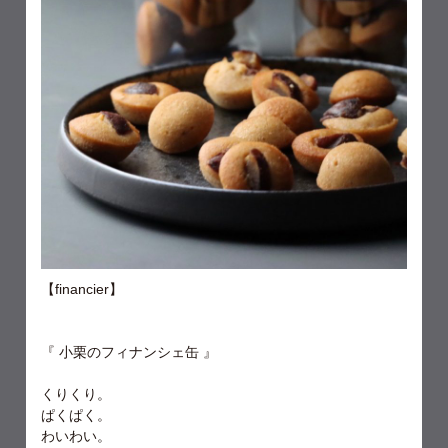
【financier】
『 小栗のフィナンシェ缶 』
くりくり。
ぱくぱく。
わいわい。