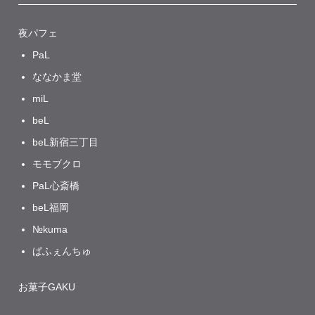
夜パフェ
PaL
ななかま堂
miL
beL
beL新宿三丁目
モモブクロ
PaL心斎橋
beL福岡
№kuma
ぱふぇんちゅ
お菓子GAKU